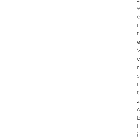
i
t
r
s
i
t
z
l
i